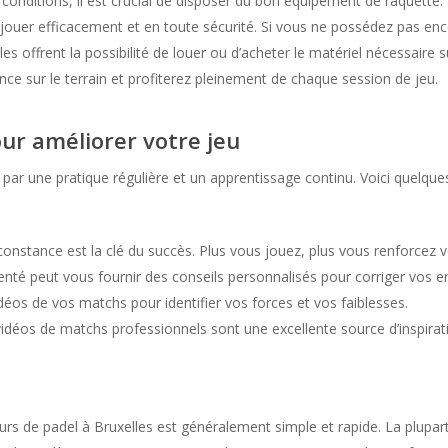
 conditions, il est crucial de disposer du bon équipement de raquette. 
jouer efficacement et en toute sécurité. Si vous ne possédez pas en
es offrent la possibilité de louer ou d’acheter le matériel nécessaire 
ce sur le terrain et profiterez pleinement de chaque session de jeu.
our améliorer votre jeu
 par une pratique régulière et un apprentissage continu. Voici quelque
onstance est la clé du succès. Plus vous jouez, plus vous renforcez
té peut vous fournir des conseils personnalisés pour corriger vos er
éos de vos matchs pour identifier vos forces et vos faiblesses.
idéos de matchs professionnels sont une excellente source d’inspirati
 cours de padel à Bruxelles est généralement simple et rapide. La plup