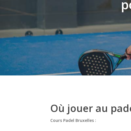
p
Où jouer au pade
Hit enter to search or ESC to close
Cours Padel Bruxelles :