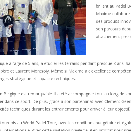
brillant au Padel B
Maxime collabore 
des produits innov
son parcours depu
attachement prése
ique à l’âge de 5 ans, à étudier les terrains pendant presque 8 ans. S
 père et Laurent Montsoiy. Même si Maxime a d’excellence compétence 
enges stratégique et capacité techniques.
en Belgique est remarquable. Il a été accompagner tout au long de so
esser dans ce sport. De plus, grâce à son partenariat avec Clément Gee
és techniques durant les entrainements pour arriver à leur objectif.
de tournois au World Padel Tour, avec les conditions budgétaire et ég
u internationale. Avec cette invitation privilégié, il en profitât pour 