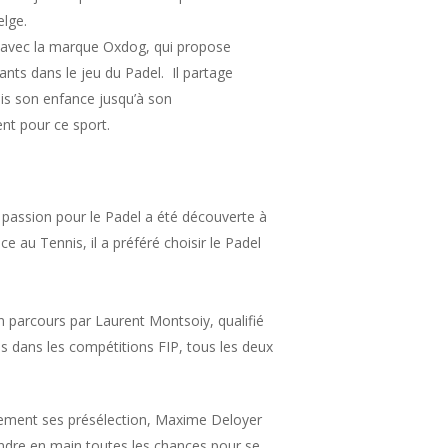
elge.
avec la marque Oxdog, qui propose
ants dans le jeu du Padel. Il partage
is son enfance jusqu’à son
nt pour ce sport.
a passion pour le Padel a été découverte à
au Tennis, il a préféré choisir le Padel
n parcours par Laurent Montsoiy, qualifié
ns dans les compétitions FIP, tous les deux
alement ses présélection, Maxime Deloyer
prendre en main toutes les chances pour se