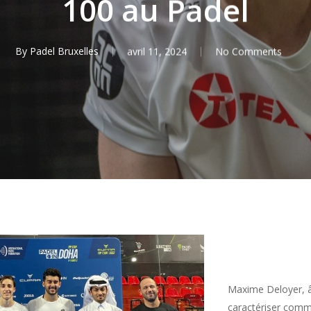
100 au Padel
By
Padel Bruxelles
avril 11, 2024
No Comments
Maxime Deloyer, â
caractériser comm